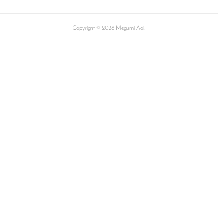
Copyright ©
2026
Megumi Aoi
.