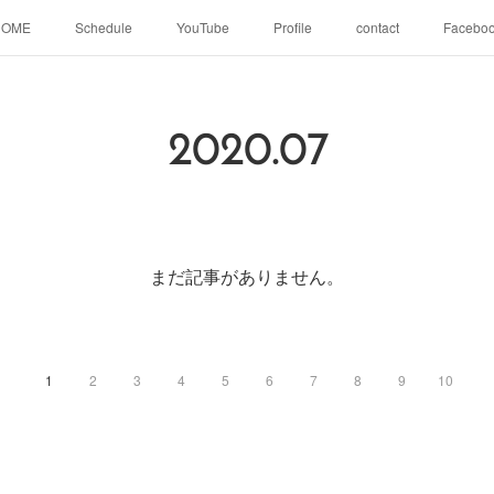
HOME
Schedule
YouTube
Profile
contact
Facebo
2020
.
07
まだ記事がありません。
1
2
3
4
5
6
7
8
9
10