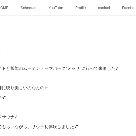
HOME
Schedule
YouTube
Profile
contact
Facebo
ナ
トと飯能のムーミンテーマパーク“メッサ”に行って来ました♪
畔に映り美しいのなんの✨
💕
ドサウナ♪
てもらいながら、サウナ初体験しました💕