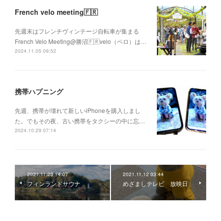
French velo meeting🇫🇷
先週末はフレンチヴィンテージ自転車が集まる
French Velo Meeting@勝沼🇫🇷velo（ベロ）は…
2024.11.05 09:52
携帯ハプニング
先週、携帯が壊れて新しいiPhoneを購入しまし
た。でもその夜、古い携帯をタクシーの中に忘…
2024.10.29 07:14
2021.11.23 14:07
2021.11.12 03:44
フィンランドサウナ
めざましテレビ 放映日