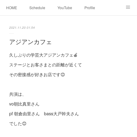
HOME
Schedule
YouTube
Profile
contact
Facebook
2021.11.20 01:54
アジアンカフェ
久しぶりの学芸大アジアンカフェ🍎
ステージとお客さまとの距離が近くて
その密接感が好きお店です😊
共演は、
vo朝比真里さん
pf 朝倉由里さん bass大戸幹夫さん
でした😊