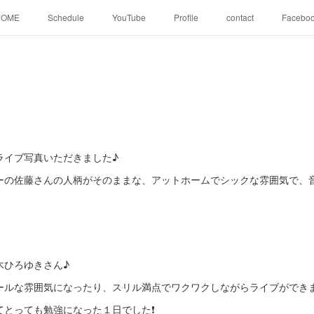
HOME
Schedule
YouTube
Profile
contact
Facebo
ライブ写真いただきました♪
ーの佐藤さんの人柄がそのままな、アットホームでシックな雰囲気で、
、
鈴木ひろゆきさん♪
ールな雰囲気になったり、スリル満点でワクワクしながらライブができ
とっても勉強になった１日でした❗️