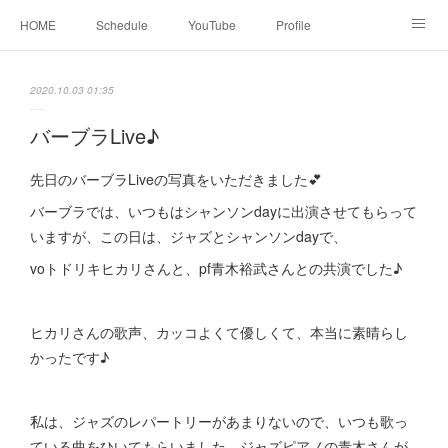
HOME
Schedule
YouTube
Profile
contact
Facebook
2020.10.03 01:35
バーブラLive♪
先日のバーブラLiveの写真をいただきました💕
バーブラでは、いつもはシャンソンdayに出演させてもらって
いますが、この日は、ジャズとシャンソンdayで、
voトドリキヒカリさんと、pf青木裕武さんとの共演でした♪
ヒカリさんの歌声、カッコよくて優しくて、本当に素晴らし
かったです♪
私は、ジャズのレパートリーがあまりないので、いつも歌っ
ている曲をひいてもらいました。ジャズピアノの青木さんが