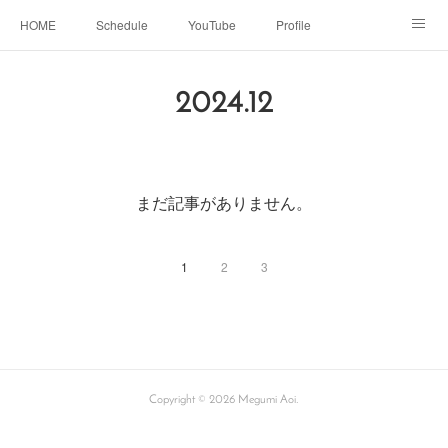
HOME
Schedule
YouTube
Profile
contact
Facebook
2024
.
12
まだ記事がありません。
1
2
3
Copyright ©
2026
Megumi Aoi
.