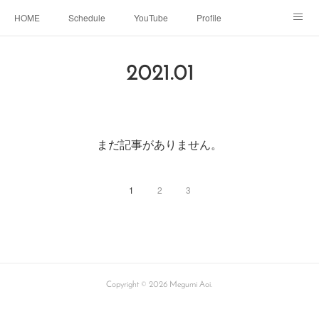
HOME
Schedule
YouTube
Profile
contact
Facebook
2021
.
01
まだ記事がありません。
1
2
3
Copyright ©
2026
Megumi Aoi
.