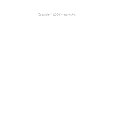
Copyright ©
2026
Megumi Aoi
.