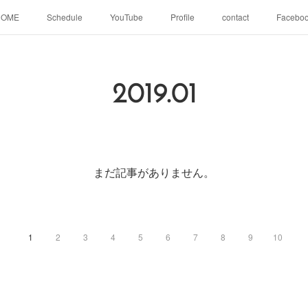
HOME
Schedule
YouTube
Profile
contact
Facebo
2019
.
01
まだ記事がありません。
1
2
3
4
5
6
7
8
9
10