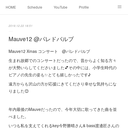
HOME
Schedule
YouTube
Profile
contact
Facebook
2019.12.22 18:51
Mauve12 @パレドバルブ
Mauve12 Xmas コンサート @パレドバルブ
生まれ故郷でのコンサートだったので、昔からよく知る方々
が大勢いらしてくださいました💕その中には、小学生時代の
ピアノの先生の姿も✨とても嬉しかったです♪
遠方からも沢山の方が応援にきてくださり幸せな気持ちにな
りました😊
年内最後のMauveだったので、今年大切に歌ってきた曲を並
べました。
いつも私を支えてくれるkey今野勝晴さん& bass渡邊匠さんの