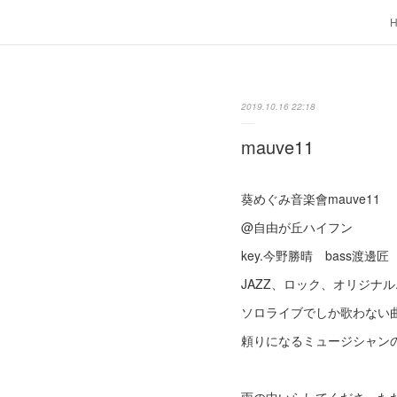
2019.10.16 22:18
mauve11
葵めぐみ音楽會mauve11
@自由が丘ハイフン
key.今野勝晴 bass渡邊匠
JAZZ、ロック、オリジナル....
ソロライブでしか歌わない
頼りになるミュージシャンの