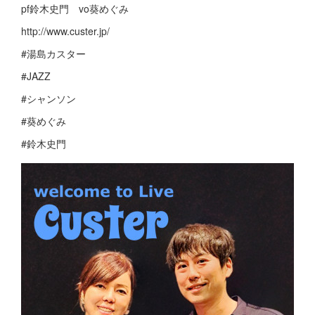
pf鈴木史門 vo葵めぐみ
http://www.custer.jp/
#湯島カスター
#JAZZ
#シャンソン
#葵めぐみ
#鈴木史門