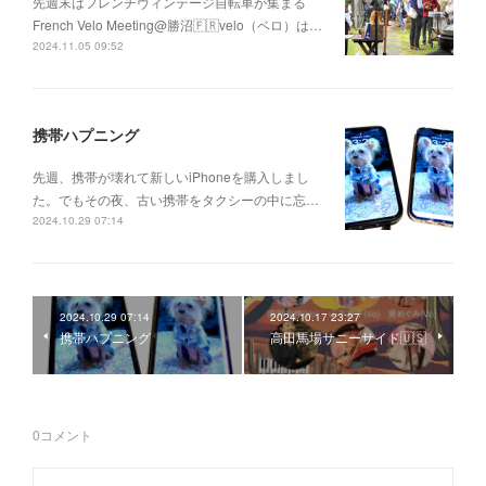
先週末はフレンチヴィンテージ自転車が集まる
French Velo Meeting@勝沼🇫🇷velo（ベロ）は…
2024.11.05 09:52
携帯ハプニング
先週、携帯が壊れて新しいiPhoneを購入しまし
た。でもその夜、古い携帯をタクシーの中に忘…
2024.10.29 07:14
2024.10.29 07:14
2024.10.17 23:27
携帯ハプニング
高田馬場サニーサイド🇺🇸
0
コメント