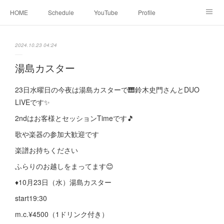
HOME
Schedule
YouTube
Profile
contact
Facebook
2024.10.23 04:24
湯島カスター
23日水曜日の今夜は湯島カスターで🎹鈴木史門さんとDUO
LIVEです✨
2ndはお客様とセッションTimeです🎵
歌や楽器の参加大歓迎です
楽譜お持ちください
ふらりのお越しをまってます😊
♦︎10月23日（水）湯島カスター
start19:30
m.c.¥4500（1ドリンク付き）