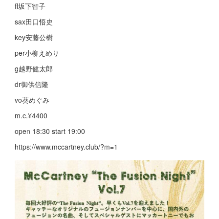
fl坂下智子
sax田口悟史
key安藤公樹
per小柳えめり
g越野健太郎
dr御供信隆
vo葵めぐみ
m.c.¥4400
open 18:30 start 19:00
https://www.mccartney.club/?m=1