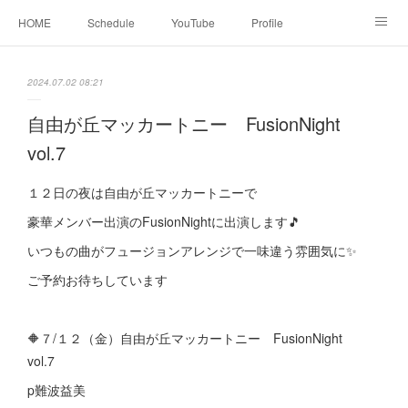
HOME
Schedule
YouTube
Profile
contact
Facebook
2024.07.02 08:21
自由が丘マッカートニー FusionNight
vol.7
１２日の夜は自由が丘マッカートニーで
豪華メンバー出演のFusionNightに出演します🎵
いつもの曲がフュージョンアレンジで一味違う雰囲気に✨
ご予約お待ちしています
🔶７/１２（金）自由が丘マッカートニー FusionNight
vol.7
p難波益美