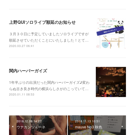
上野QUIソロライブ順延のお知らせ
３月３０日に予定していましたソロライブですが
順延させていただくことにいたしました！とて…
2020.03.27 06:41
関内ハーバーガイズ
1年半ぶりの出演だった関内ハーバーガイズ♪変わ
らぬ古き良き時代の横浜らしさがのこっていて…
2020.01.11 08:53
2018.12.09 14:27
2018.11.13 10:51
ウナカンツォーネ
mauve No3 秋色