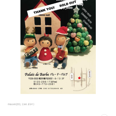
mauve
(
20
)
Live ♪
(
41
)