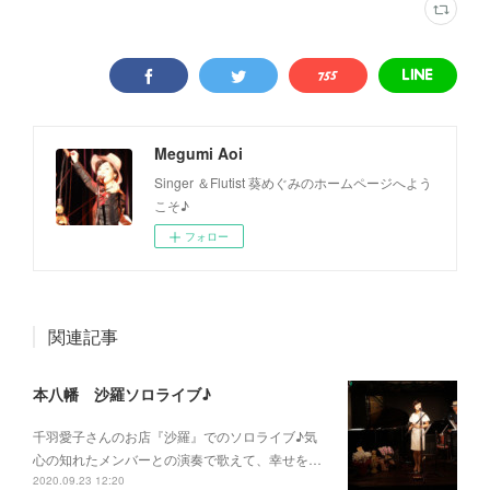
Megumi Aoi
Singer ＆Flutist 葵めぐみのホームページへよう
こそ♪
フォロー
関連記事
本八幡 沙羅ソロライブ♪
千羽愛子さんのお店『沙羅』でのソロライブ♪気
心の知れたメンバーとの演奏で歌えて、幸せを…
2020.09.23 12:20