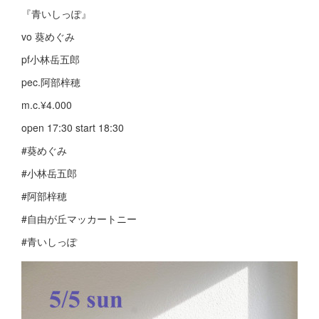
『青いしっぽ』
vo 葵めぐみ
pf小林岳五郎
pec.阿部梓穂
m.c.¥4.000
open 17:30 start 18:30
#葵めぐみ
#小林岳五郎
#阿部梓穂
#自由が丘マッカートニー
#青いしっぽ