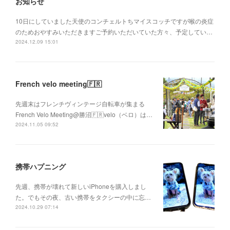
お知らせ
10日にしていました天使のコンチェルトちマイスコッチですが喉の炎症
のためおやすみいただきますご予約いただいていた方々、予定してい…
2024.12.09 15:01
French velo meeting🇫🇷
先週末はフレンチヴィンテージ自転車が集まる
French Velo Meeting@勝沼🇫🇷velo（ベロ）は…
2024.11.05 09:52
携帯ハプニング
先週、携帯が壊れて新しいiPhoneを購入しまし
た。でもその夜、古い携帯をタクシーの中に忘…
2024.10.29 07:14