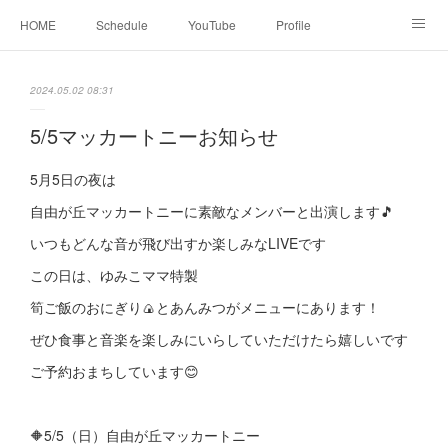
HOME
Schedule
YouTube
Profile
contact
Facebook
2024.05.02 08:31
5/5マッカートニーお知らせ
5月5日の夜は
自由が丘マッカートニーに素敵なメンバーと出演します🎵
いつもどんな音が飛び出すか楽しみなLIVEです
この日は、ゆみこママ特製
筍ご飯のおにぎり🍙とあんみつがメニューにあります！
ぜひ食事と音楽を楽しみにいらしていただけたら嬉しいです
ご予約おまちしています😊
🔶5/5（日）自由が丘マッカートニー