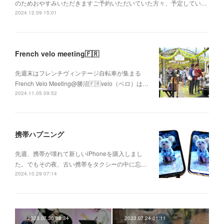
のためおやすみいただきますご予約いただいていた方々、予定してい…
2024.12.09 15:01
French velo meeting🇫🇷
先週末はフレンチヴィンテージ自転車が集まる
French Velo Meeting@勝沼🇫🇷velo（ベロ）は…
2024.11.05 09:52
携帯ハプニング
先週、携帯が壊れて新しいiPhoneを購入しまし
た。でもその夜、古い携帯をタクシーの中に忘…
2024.10.29 07:14
2023.07.30 06:34
2023.07.24 01:11