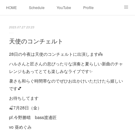
HOME
Schedule
YouTube
Profile
contact
Facebook
2023.07.27 23:23
天使のコンチェルト
28日の今夜は天使のコンチェルトに出演します👼
ハルさんと匠さんの息ぴったりな演奏と夏らしい新曲のチャ
レンジもあってとても楽しみなライブです✨
暑さも和らぐ時間帯なのでぜひお出かけいただけたら嬉しい
です💕
お待ちしてます
🍒7月28日（金）
pf.今野勝晴 bass渡邊匠
vo 葵めぐみ