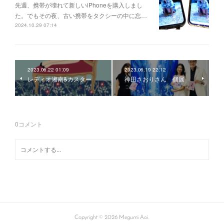
先週、携帯が壊れて新しいiPhoneを購入しまし
た。でもその夜、古い携帯をタクシーの中に忘…
2024.10.29 07:14
2023.06.22 01:09
2023.06.19 22:12
レディオ湘南&カスター
神田さおりさん 個展
0
コメント
Copyright ©
2026
Megumi Aoi
.