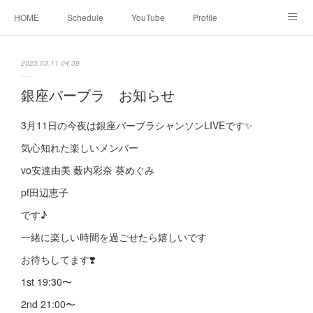
HOME
Schedule
YouTube
Profile
contact
Facebook
2023.03.11 04:39
銀座バーブラ お知らせ
3月11日の今夜は銀座バーブラシャンソンLIVEです✨
気心知れた楽しいメンバー
vo安達由美 薮内彩奈 葵めぐみ
pf田辺恵子
です♪
一緒に楽しい時間を過ごせたら嬉しいです
お待ちしてます❣️
1st 19:30〜
2nd 21:00〜