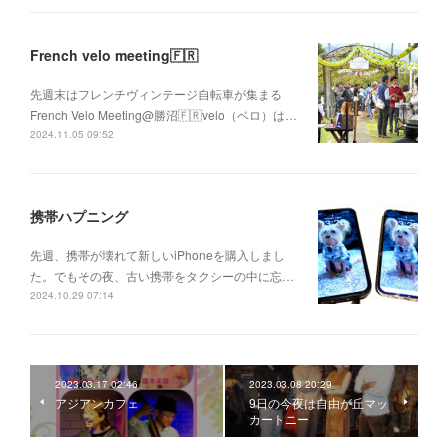
French velo meeting🇫🇷
先週末はフレンチヴィンテージ自転車が集まる
French Velo Meeting@勝沼🇫🇷velo（ベロ）は…
2024.11.05 09:52
携帯ハプニング
先週、携帯が壊れて新しいiPhoneを購入しまし
た。でもその夜、古い携帯をタクシーの中に忘…
2024.10.29 07:14
2023.03.17 02:46
2023.03.08 20:29
アジアンカフェ
9日の今夜は自由が丘マッ
カートニー