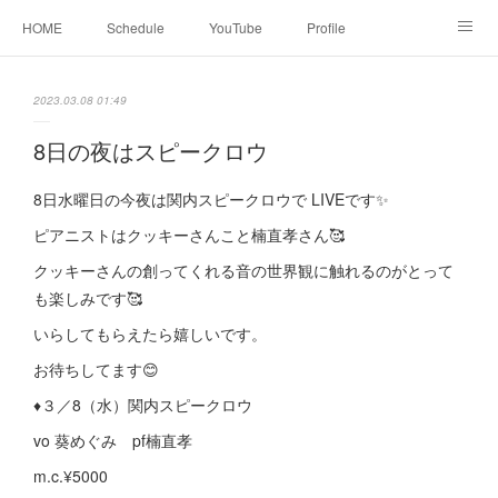
HOME
Schedule
YouTube
Profile
contact
Facebook
2023.03.08 01:49
8日の夜はスピークロウ
8日水曜日の今夜は関内スピークロウで LIVEです✨
ピアニストはクッキーさんこと楠直孝さん🥰
クッキーさんの創ってくれる音の世界観に触れるのがとって
も楽しみです🥰
いらしてもらえたら嬉しいです。
お待ちしてます😊
♦︎３／8（水）関内スピークロウ
vo 葵めぐみ pf楠直孝
m.c.¥5000