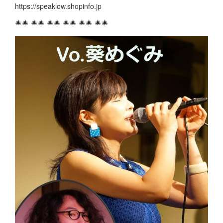
https://speaklow.shopinfo.jp
🎄🎄 🎄🎄 🎄🎄 🎄🎄 🎄🎄 🎄🎄