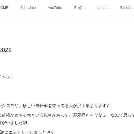
HOME
Schedule
YouTube
Profile
contact
Facebo
 2022
イベント
やクロモリ、珍しい自転車を乗ってる人が沢山集まります♪
な前輪がめちゃ大きい自転車があって、展示品だろうなぁ。なんて思っ
がいました🥰
Kmにエントリーしました🚲✨