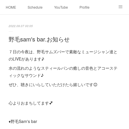
HOME
Schedule
YouTube
Profile
contact
Facebook
2022.09.07 00:05
野毛sam's bar.お知らせ
７日の今夜は、野毛サムズバーで素敵なミュージシャン達と
のLIVEがあります♪
水の流れのようなスティールパンの癒しの音色とアコーステ
ィックなサウンド♪
ぜひ、聴きにいらしていただけたら嬉しいです😊
心よりおまちしてます💕
♦︎野毛Sam's bar