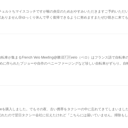
ンチェルトちマイスコッチですが喉の炎症のためおやすみいただきますご予約いただ
訳ありません😢ゆっくり休んで早く復帰できるように努めますまたぜひ聴きに来て
集まるFrench Velo Meeting@勝沼🇫🇷velo（ベロ）はフランス語で自転車
はじめに作られたプジョーや自作のペニーファージングなど珍しい自転車がずらり。自
oneを購入しました。でもその夜、古い携帯をタクシーの中に忘れてきてしまいました
見れたので翌日タクシー会社に伝えたけれど『こちらには届いていません。掃除もし