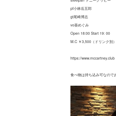
steelpan トニーグッピー
pf小林岳五郎
gt尾崎博志
vo葵めぐみ
Open 18:00 Start 19: 00
M.C ￥3,500（ドリンク別
https://www.mccartney.club
食べ物は持ち込み可なのでお