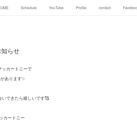
HOME
Schedule
YouTube
Profile
contact
Facebo
お知らせ
マッカートニーで
のLiveがあります✨
いできたら嬉しいです🥰
丘マッカートニー