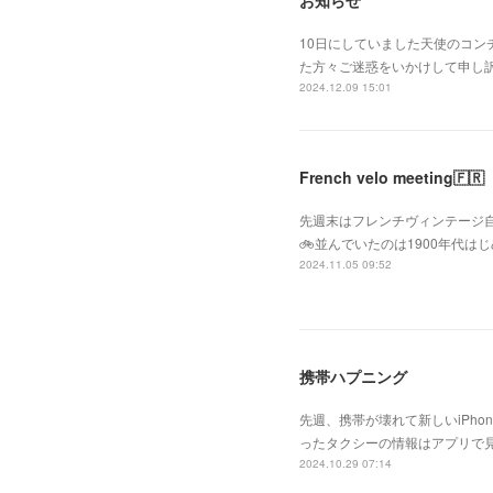
お知らせ
10日にしていました天使のコ
た方々ご迷惑をいかけして申し
2024.12.09 15:01
French velo meeting🇫🇷
先週末はフレンチヴィンテージ自転車が
🚲並んでいたのは1900年代
2024.11.05 09:52
携帯ハプニング
先週、携帯が壊れて新しいiPh
ったタクシーの情報はアプリで
2024.10.29 07:14