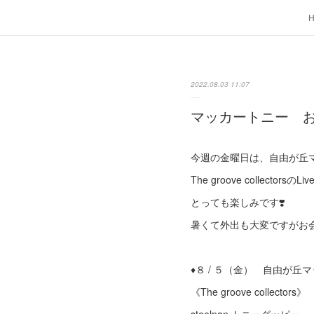
2022.08.03 11:07
マッカートニー 
今週の金曜日は、自由が丘
The groove collectors
とっても楽しみです❣️
暑くて外出も大変ですがお会
♦︎８ / ５（金） 自由が
《The groove collectors》