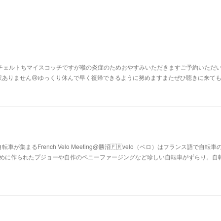
ンチェルトちマイスコッチですが喉の炎症のためおやすみいただきますご予約いただ
訳ありません😢ゆっくり休んで早く復帰できるように努めますまたぜひ聴きに来て
集まるFrench Velo Meeting@勝沼🇫🇷velo（ベロ）はフランス語で自転車
はじめに作られたプジョーや自作のペニーファージングなど珍しい自転車がずらり。自