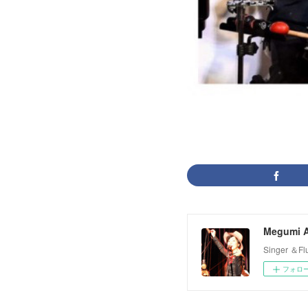
Megumi A
Singer 
フォロ