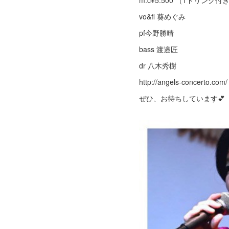
m.c¥5.500 （1ドリンク付
vo&fl 葵めぐみ
pf今野勝晴
bass 渡邉匠
dr 八木秀樹
http://angels-concerto.com/
ぜひ、お待ちしています💕