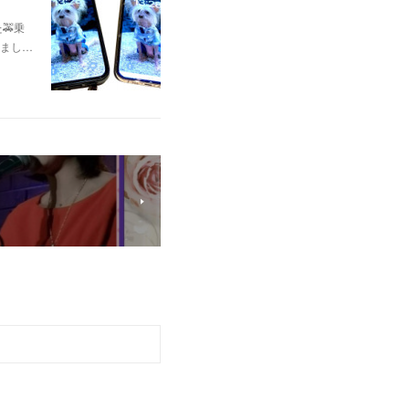
🚕乗
まし…