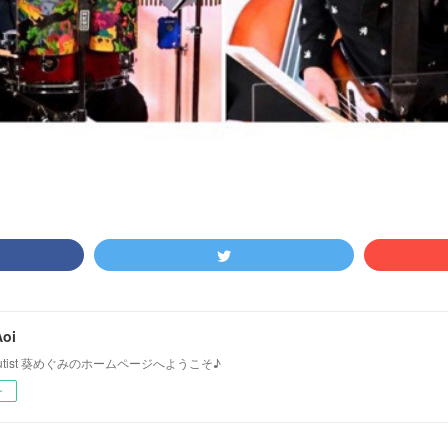
oi
＆Flutist 葵めぐみのホームページへようこそ♪
ー