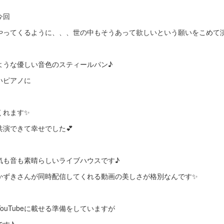
今回
やってくるように、、、世の中もそうあって欲しいという願いをこめて
ような優しい音色のスティールパン♪
いピアノに
くれます✨
演できて幸せでした💕
気も音も素晴らしいライブハウスです♪
かずきさんが同時配信してくれる動画の美しさが格別なんです✨
ouTubeに載せる準備をしていますが