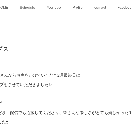
HOME
Schedule
YouTube
Profile
contact
Facebo
プス
スさんからお声をかけていただき2月最終日に
orsのライブをさせていただきました✨
ず
だき、配信でも応援してくださり、皆さんな優しさがとても嬉しかった
た❣️