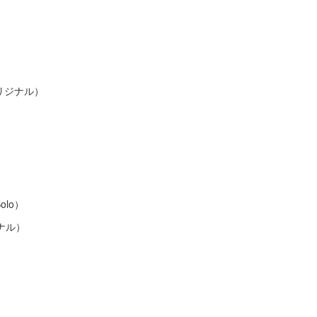
リジナル）
lo）
ナル）