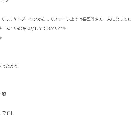
です♪
くしてしまうハプニングがあってステージ上では岳五郎さん一人になって
法！みたいのをはなしてくれていて✨

さった方と
🥰
らです↓