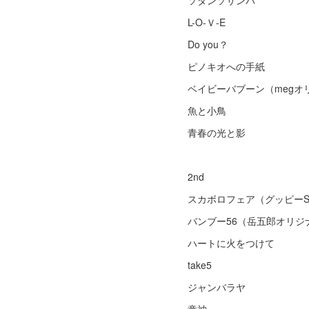
ソダンソサンバ
L-O-Ｖ-E
Do you？
ピノキオへの手紙
ベイビーバブーン（megオ
魚と小鳥
青春の光と影
2nd
スカボロフェア（グッピーSo
バンブー56（岳五郎オリジ
ハートに火をつけて
take5
ジャンバラヤ