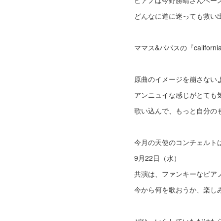
ピアノは今野勝晴さんベー
どんなに道に迷っても救い
ママス&パパスの『california 
原曲のイメージを崩さない
アンニュイな感じがとても気
歌い込んで、もっと自分の
今月の天使のコンチェルト
9月22日（水）
共演は、ファンキーなピア
今から何を歌おうか、楽し