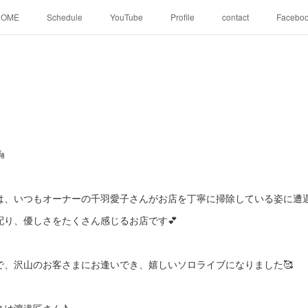
HOME
Schedule
YouTube
Profile
contact
Facebo
ト

は、いつもオーナーの千羽愛子さんがお店を丁寧に掃除している姿に遭
配り、優しさをたくさん感じるお店です💕
で、沢山のお客さまにお逢いでき、嬉しいソロライブになりました🥰