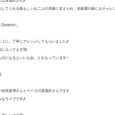
スは渡邉匠さん♪
出してくれる頼もしいお二人の演奏に支えられ、初披露の曲にもチャレ
Dreamin'』
ように、丁寧にアレンジしてもらいました♪
に入ってます🥰
ものになるといいなあ、とおもっています✨
は
ノ砂原嘉博さんとベースの渡邉匠さんです♪
みなライブです♪