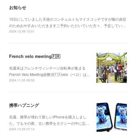
お知らせ
10日にしていました天使のコンチェルトちマイスコッチですが喉の炎症
のためおやすみいただきますご予約いただいていた方々、予定してい…
2024.12.09 15:01
French velo meeting🇫🇷
先週末はフレンチヴィンテージ自転車が集まる
French Velo Meeting@勝沼🇫🇷velo（ベロ）は…
2024.11.05 09:52
携帯ハプニング
先週、携帯が壊れて新しいiPhoneを購入しまし
た。でもその夜、古い携帯をタクシーの中に忘…
2024.10.29 07:14