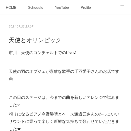
HOME
Schedule
YouTube
Profile
contact
Facebook
2021.07.22 23:07
天使とオリンピック
市川 天使のコンチェルトでのLive♪
天使の羽のオブジェが素敵な歌手の千羽愛子さんのお店です
👼
この日のステージは、今までの曲を新しいアレンジで試みま
した✨
頼りになるピアノ今野勝晴とベース渡邉匠さんのかっこいい
サウンドに乗って楽しく新鮮な気持ちで歌わせていただきま
した★