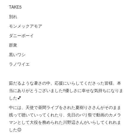
TAKE5
別れ
モンメックアモア
ダニーボーイ
群衆
黒いワシ
ラノワイエ
茹だるような暑さの中、応援にいらしてくださった皆様、本
当にありがとうございました‼️優しさに幸せな気持ちになりま
した💕
中には、天使で昼間ライブをされた夏樹りささんがそのまま
残って聴いていってくれたり、先日のパリ祭で動画のカメラ
マンとして大役を務められた川野辺さんがいらしてくれれま
した😊