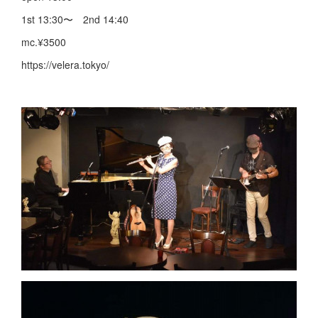
1st 13:30〜 2nd 14:40
mc.¥3500
https://velera.tokyo/