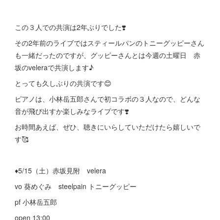
この３人での共演は2年ぶりでした❣️
その2年前のライブではスティールパンのトニーグッピーさん
も一緒だったのですが、グッピーさんとは今週の土曜日 赤
坂のveleraで共演します♪
とっても久しぶりの共演です😊
ピアノは、小林岳五郎さんで初コラボの３人なので、どんな
音が飛び出すか楽しみなライブです❣️
お時間あえば、ぜひ、聴きにいらしていただけたら嬉しいで
す🥰
♦︎5/15（土）赤坂見附 velera
vo 葵めぐみ steelpain トニーグッピー
pf 小林岳五郎
open 13:00