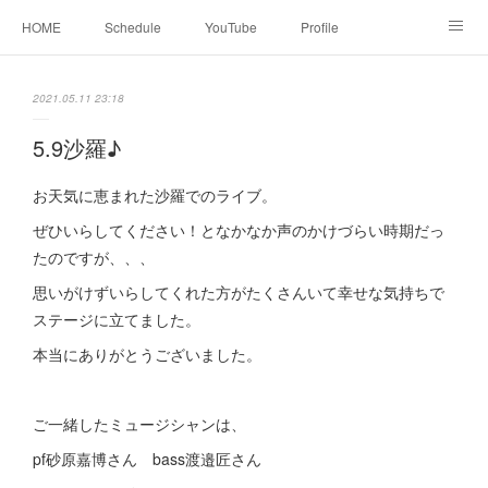
HOME
Schedule
YouTube
Profile
contact
Facebook
2021.05.11 23:18
5.9沙羅♪
お天気に恵まれた沙羅でのライブ。
ぜひいらしてください！となかなか声のかけづらい時期だっ
たのですが、、、
思いがけずいらしてくれた方がたくさんいて幸せな気持ちで
ステージに立てました。
本当にありがとうございました。
ご一緒したミュージシャンは、
pf砂原嘉博さん bass渡邉匠さん