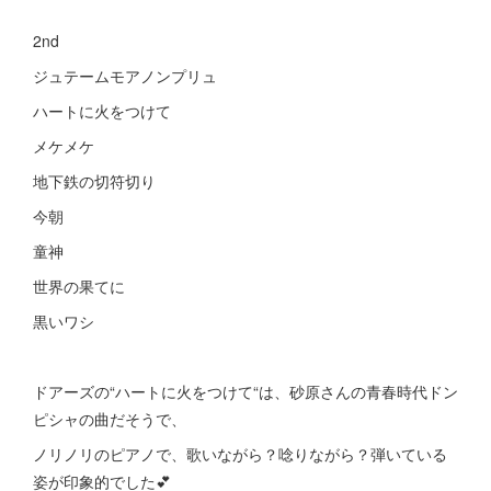
2nd
ジュテームモアノンプリュ
ハートに火をつけて
メケメケ
地下鉄の切符切り
今朝
童神
世界の果てに
黒いワシ
ドアーズの“ハートに火をつけて“は、砂原さんの青春時代ドン
ピシャの曲だそうで、
ノリノリのピアノで、歌いながら？唸りながら？弾いている
姿が印象的でした💕