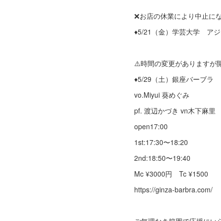
❌お店の休業により中止に
♦︎5/21（金）学芸大学 ア
⚠️時間の変更がありますが
♦︎5/29（土）銀座バーブラ
vo.Miyui 葵めぐみ
pf. 渡辺かづき vn木下麻里
open17:00
1st:17:30〜18:20
2nd:18:50〜19:40
Mc ¥3000円 Tc ¥1500
https://ginza-barbra.com/