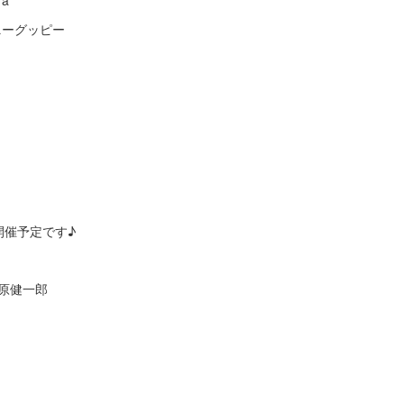
ra
 トニーグッピー
開催予定です♪
宮原健一郎