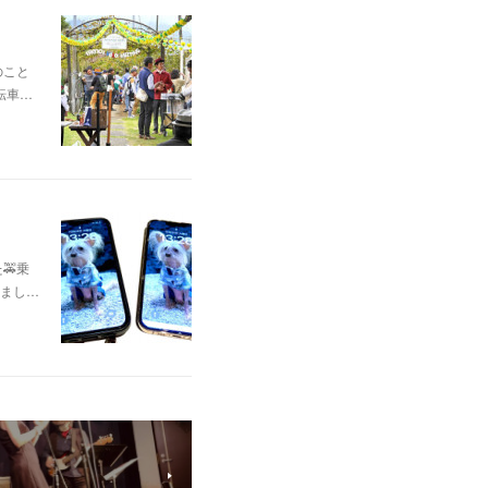
のこと
転車…
🚕乗
まし…