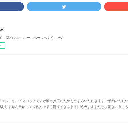
oi
＆Flutist 葵めぐみのホームページへようこそ♪
ー
ンチェルトちマイスコッチですが喉の炎症のためおやすみいただきますご予約いただ
訳ありません😢ゆっくり休んで早く復帰できるように努めますまたぜひ聴きに来て