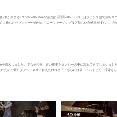
集まるFrench Velo Meeting@勝沼🇫🇷velo（ベロ）はフランス語で自転車
はじめに作られたプジョーや自作のペニーファージングなど珍しい自転車がずらり。自
oneを購入しました。でもその夜、古い携帯をタクシーの中に忘れてきてしまいました
見れたので翌日タクシー会社に伝えたけれど『こちらには届いていません。掃除もし
2021.05.01 02:40
4.29沙羅