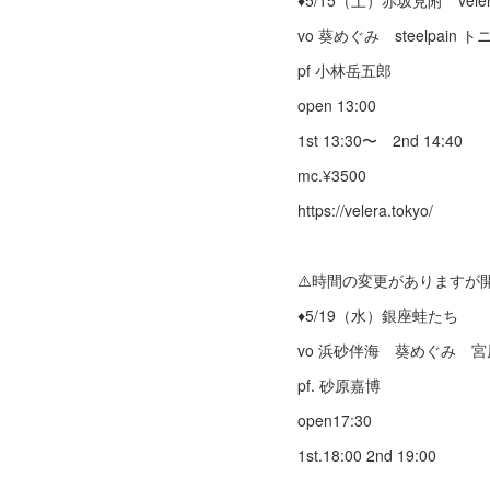
♦︎5/15（土）赤坂見附 vele
vo 葵めぐみ steelpain
pf 小林岳五郎
open 13:00
1st 13:30〜 2nd 14:40
mc.¥3500
https://velera.tokyo/
⚠️時間の変更がありますが
♦︎5/19（水）銀座蛙たち
vo 浜砂伴海 葵めぐみ 
pf. 砂原嘉博
open17:30
1st.18:00 2nd 19:00