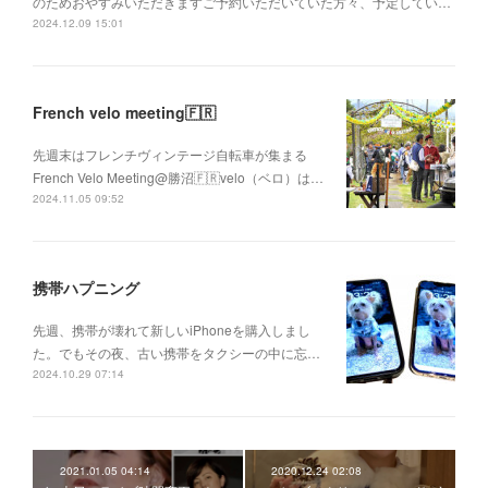
のためおやすみいただきますご予約いただいていた方々、予定してい…
2024.12.09 15:01
French velo meeting🇫🇷
先週末はフレンチヴィンテージ自転車が集まる
French Velo Meeting@勝沼🇫🇷velo（ベロ）は…
2024.11.05 09:52
携帯ハプニング
先週、携帯が壊れて新しいiPhoneを購入しまし
た。でもその夜、古い携帯をタクシーの中に忘…
2024.10.29 07:14
2021.01.05 04:14
2020.12.24 02:08