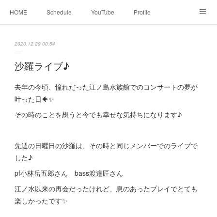
HOME
Schedule
YouTube
Profile
contact
Facebook
2020.12.29 00:54
沙羅ライブ♪
去年の今頃、憧れだった江ノ島水族館でのコンサートの夢が
叶った日🐠✨
その時のことを想うと今でも幸せな気持ちになります♪
先週の日曜日の沙羅は、その時と同じメンバーでのライブで
した♪
pf小林岳五郎さん bass渡邉匠さん
江ノ水以来の再会だったけれど、息のあったプレイでとても
楽しかったです✨