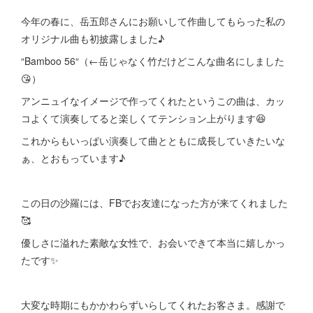
今年の春に、岳五郎さんにお願いして作曲してもらった私の
オリジナル曲も初披露しました♪
“Bamboo 56“（←岳じゃなく竹だけどこんな曲名にしました
😘）
アンニュイなイメージで作ってくれたというこの曲は、カッ
コよくて演奏してると楽しくてテンション上がります😆
これからもいっぱい演奏して曲とともに成長していきたいな
ぁ、とおもっています♪
この日の沙羅には、FBでお友達になった方が来てくれました
🥰
優しさに溢れた素敵な女性で、お会いできて本当に嬉しかっ
たです✨
大変な時期にもかかわらずいらしてくれたお客さま。感謝で