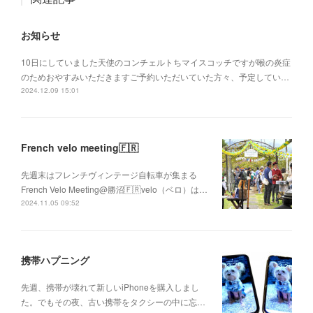
お知らせ
10日にしていました天使のコンチェルトちマイスコッチですが喉の炎症
のためおやすみいただきますご予約いただいていた方々、予定してい…
2024.12.09 15:01
French velo meeting🇫🇷
先週末はフレンチヴィンテージ自転車が集まる
French Velo Meeting@勝沼🇫🇷velo（ベロ）は…
2024.11.05 09:52
携帯ハプニング
先週、携帯が壊れて新しいiPhoneを購入しまし
た。でもその夜、古い携帯をタクシーの中に忘…