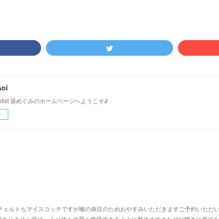
oi
＆Flutist 葵めぐみのホームページへようこそ♪
ー
ンチェルトちマイスコッチですが喉の炎症のためおやすみいただきますご予約いただ
訳ありません😢ゆっくり休んで早く復帰できるように努めますまたぜひ聴きに来て