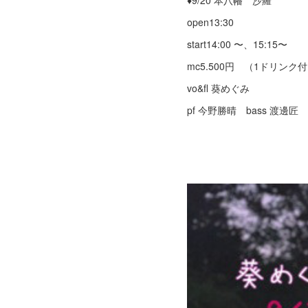
♦︎9/20 本八幡 沙羅
open13:30
start14:00 〜、15:15〜
mc5.500円 （1ドリンク
vo&fl 葵めぐみ
pf 今野勝晴 bass 渡邊匠