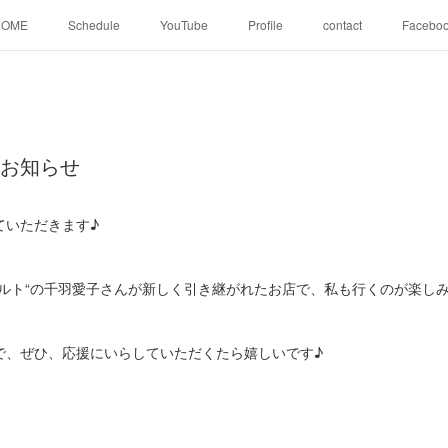
HOME
Schedule
YouTube
Profile
contact
Facebo
のお知らせ
ていただきます♪
ェルト“の千羽愛子さんが新しく引き継がれたお店で、私も行くのが楽し
で、ぜひ、応援にいらしていただくたら嬉しいです♪